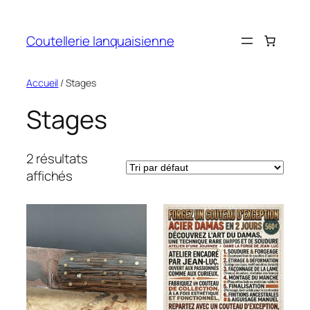
Aller
au
Coutellerie lanquaisienne
contenu
Accueil
/ Stages
Stages
2 résultats
affichés